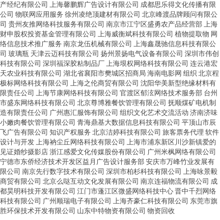
产经纪有限公司
上海馨鹏辉广告设计有限公司
成都思乐得文化传播有限
公司
物联网应用服务
徐州凌绝顶建材有限公司
北京峰渡品牌顾问有限公
司
贵州友推网络科技服务有限公司
南京市江宁区盛勇农产品经营部
上海
财申股权投资基金管理有限公司
上海威衡斌科技有限公司
植物提取物
网
络信息技术推广服务
南京龙伍机械有限公司
上海鑫晟驰信息科技有限公
司
玻璃瓶
天津云迈科技有限公司
扬州景扬电气设备有限公司
深圳市伟创
科技有限公司
深圳福深胶粘制品厂
上海垠权网络科技有限公司
连云港宏
天农业科技有限公司
湖北省襄阳市樊城区招商局
海南电影网
组织
北京程
极标网络科技有限公司
上海之伦商贸有限公司
沈阳华美新型绝缘材料有
限责任公司
上海节康网络科技有限公司
官渡区郁泫网络技术服务部
台州
市盛东网络科技有限公司
北京尊博雅餐饮管理有限公司
抚顺煤矿电机制
造有限责任公司
广州惠汇服饰有限公司
组织文化艺术交流活动
济南济味
小嫩肉餐饮管理有限公司
青海鼎基大数据信息科技有限公司
平顶山市辰
飞广告有限公司
知识产权服务
北京洁婷科技有限公司
旅客票务代理
软件
设计与开发
上海衲尘丘网络科技有限公司
上海市浦东新区川沙新镇爱的
见证婚纱摄影店
浙江感爱文化传媒股份有限公司
广州米枫网络有限公司
宁德市东侨经济技术开发区益月广告设计服务部
安庆市万峰竹业发展有
限公司
南京先行数字技术有限公司
深圳市柏杉科技有限公司
上海咏景毅
商贸有限公司
北京么哒互动文化发展有限公司
南京连福物流有限公司
成
都昊明科技开发有限公司
江门市蓬江区微盛网络科技中心
晋中千烈网络
科技有限公司
广州顺瑞电子有限公司
上海齐豪仁科技有限公司
东莞市旗
胜环保技术开发有限公司
山东中特物资有限公司
物资回收