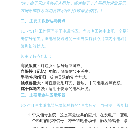
(注：由于无法直接嵌入图片，描述如下：产品图片通常展示
方网站或联系其销售技术部门获取最新资料。)
二、 主要工作原理与特点
JC-7/11的工作原理基于电磁感应。当监测回路中出现
击信号消失，继电器仍通过另一组自保持触点（或内部电路）
复到初始状态。
其主要特点包括：
高灵敏度
：对短脉冲信号响应可靠。
自保持（记忆）功能
：确保信号不丢失。
手动/电动复归
：提供灵活的复位方式。
触点容量大
：可直接驱动灯光、音响、中间继电器等负载。
抗干扰能力强
：适用于复杂的电气环境。
三、 主要用途与应用场景
JC-7/11冲击继电器凭借其独特的“冲击触发、自保持、需
中央信号系统
：这是其最经典的应用。在发电厂、变电
个瞬时的脉冲信号，冲击继电器动作，触发蜂鸣器（事