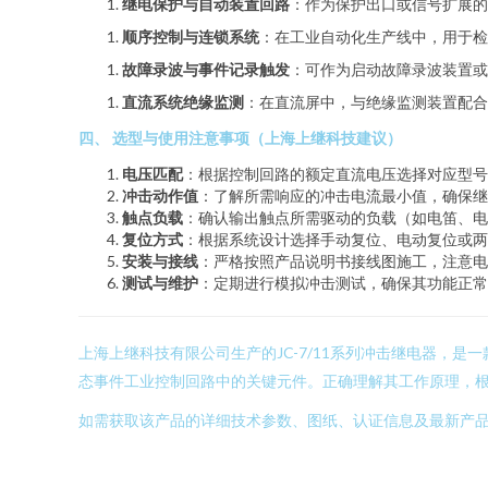
继电保护与自动装置回路
：作为保护出口或信号扩展的
顺序控制与连锁系统
：在工业自动化生产线中，用于检
故障录波与事件记录触发
：可作为启动故障录波装置或
直流系统绝缘监测
：在直流屏中，与绝缘监测装置配
四、 选型与使用注意事项（上海上继科技建议）
电压匹配
：根据控制回路的额定直流电压选择对应型号（如1
冲击动作值
：了解所需响应的冲击电流最小值，确保继
触点负载
：确认输出触点所需驱动的负载（如电笛、电
复位方式
：根据系统设计选择手动复位、电动复位或两
安装与接线
：严格按照产品说明书接线图施工，注意电
测试与维护
：定期进行模拟冲击测试，确保其功能正常
上海上继科技有限公司生产的JC-7/11系列冲击继电器，
态事件工业控制回路中的关键元件。正确理解其工作原理，
如需获取该产品的详细技术参数、图纸、认证信息及最新产