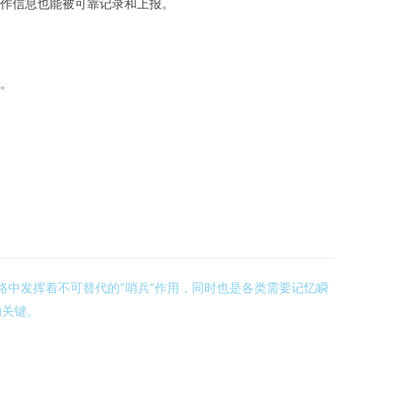
作信息也能被可靠记录和上报。
。
路中发挥着不可替代的“哨兵”作用，同时也是各类需要记忆瞬
的关键。