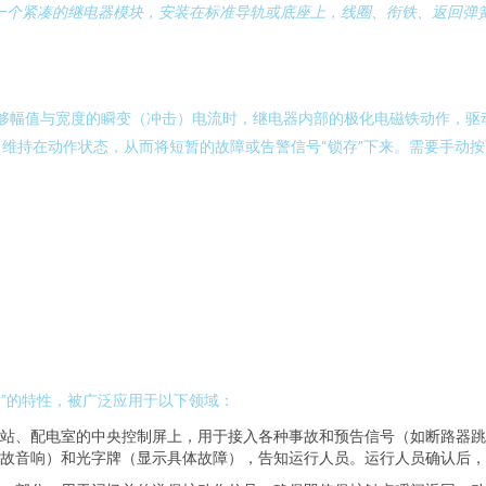
一个紧凑的继电器模块，安装在标准导轨或底座上，线圈、衔铁、返回弹
一个足够幅值与宽度的瞬变（冲击）电流时，继电器内部的极化电磁铁动作，
维持在动作状态，从而将短暂的故障或告警信号“锁存”下来。需要手动
复归”的特性，被广泛应用于以下领域：
站、配电室的中央控制屏上，用于接入各种事故和预告信号（如断路器跳
故音响）和光字牌（显示具体故障），告知运行人员。运行人员确认后，