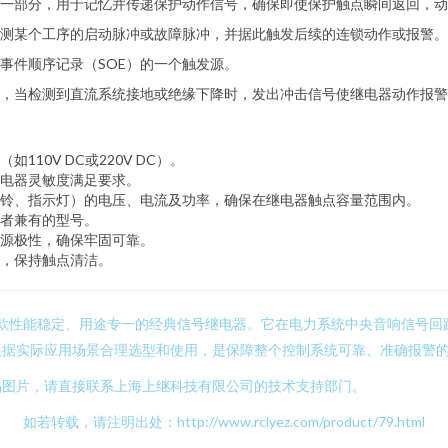
一部分，用于记忆并传递保护动作信号，确保即使保护触点瞬间返回，动
测某个工序的启动脉冲或故障脉冲，并据此触发后续的连锁动作或报警。
事件顺序记录（SOE）的一个触发源。
合，当检测到直流系统接地或绝缘下降时，发出冲击信号使继电器动作报警
10V DC或220V DC）。
电器灵敏度满足要求。
铃、指示灯）的电压、电流及功率，确保在继电器触点容量范围内。
者兼有的型号。
源极性，确保牢固可靠。
，保持触点清洁。
是一款性能稳定、用途专一的经典信号继电器。它在电力系统中央音响信号回
根据实际应用场景合理选型和使用，是保障整个控制系统可靠、准确报警
品图片，请直接联系上海上继科技有限公司的技术支持部门。
如若转载，请注明出处：http://www.rclyez.com/product/79.html