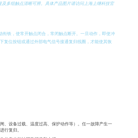
簧及多组触点清晰可辨。具体产品图片请访问上海上继科技官
驱动衔铁，使常开触点闭合，常闭触点断开。一旦动作，即使冲
按下复位按钮或通过外部电气信号接通复归线圈，才能使其恢
闸、设备过载、温度过高、保护动作等）。任一故障产生一
进行复归。