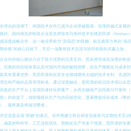
全球化的浪潮下，跨国技术合作已成为企业突破瓶颈、实现跨越式发展的
路径。国内领先的制造企业思名烨宣布与海外技术先锋思民谱（Siminpu
成深度战略合作，这一被业界称为“异国恋”的联姻，标志着双方将在“保
降价格”的核心目标下，开启一场聚焦技术交流与协同创新的共赢之旅。
次合作的核心驱动力在于双方优势的完美互补。思名烨凭借其深厚的制造
、完善的供应链体系以及对国内市场的敏锐洞察，在生产规模化与成本控
面具有显著优势；而思民谱则在其专业领域拥有尖端的技术专利、先进的
理念和严格的品质管理标准。通过深度融合，思民谱的前沿技术得以在思
高效的生产平台上实现快速转化和量产，从而在确保产品性能与可靠性（
质）的前提下，借助规模化生产与供应链优化，显著降低综合成本（降价
），最终惠及终端消费者。
术交流是这场“联姻”的基石。合作将建立联合研发实验室与定期技术互访
，涵盖材料科学、工艺流程优化、智能化生产等多个维度。思民谱的专家
将深入思名烨的生产一线，导入精密检测标准和品质管控体系；思名烨的